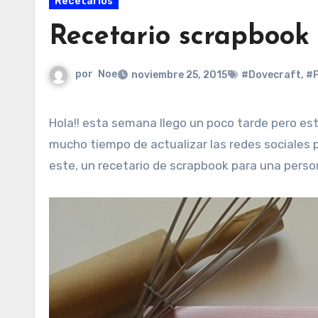
Recetarios
Recetario scrapbook
por
Noe
noviembre 25, 2015
#Dovecraft
,
#P
Hola!! esta semana llego un poco tarde pero esto es un no parar, tengo el taller que hecha humo y no tengo
mucho tiempo de actualizar las redes sociales 
este, un recetario de scrapbook para una perso