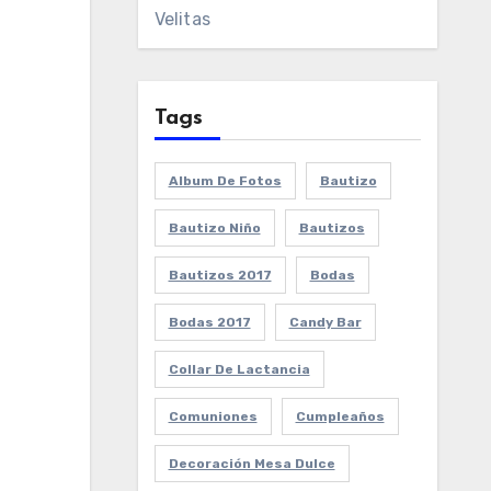
Velitas
Tags
Album De Fotos
Bautizo
Bautizo Niño
Bautizos
Bautizos 2017
Bodas
Bodas 2017
Candy Bar
Collar De Lactancia
Comuniones
Cumpleaños
Decoración Mesa Dulce