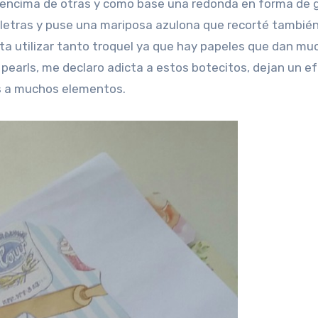
encima de otras y como base una redonda en forma de g
s letras y puse una mariposa azulona que recorté tambié
alta utilizar tanto troquel ya que hay papeles que dan mu
d pearls, me declaro adicta a estos botecitos, dejan un e
is a muchos elementos.