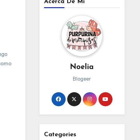
Acerca De Mi
 como
Noelia
Blogeer
Categories