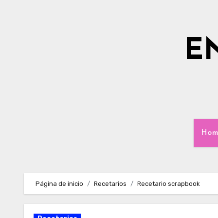
Ir
al
contenido
E
Hom
Página de inicio
Recetarios
Recetario scrapbook