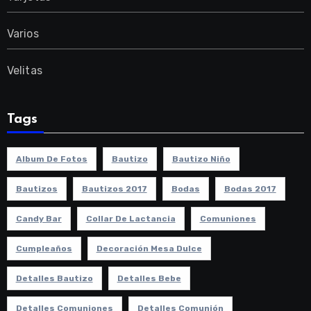
Varios
Velitas
Tags
Album De Fotos
Bautizo
Bautizo Niño
Bautizos
Bautizos 2017
Bodas
Bodas 2017
Candy Bar
Collar De Lactancia
Comuniones
Cumpleaños
Decoración Mesa Dulce
Detalles Bautizo
Detalles Bebe
Detalles Comuniones
Detalles Comunión