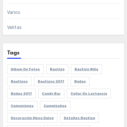
Varios
Velitas
Tags
Album De Fotos
Bautizo
Bautizo Niño
Bautizos
Bautizos 2017
Bodas
Bodas 2017
Candy Bar
Collar De Lactancia
Comuniones
Cumpleaños
Decoración Mesa Dulce
Detalles Bautizo