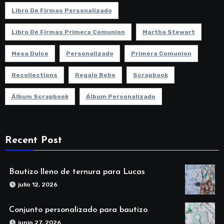
Libro De Firmas Personalizado
Libro De Firmas Primera Comunion
Martha Stewart
Mesa Dulce
Personalizado
Primera Comunion
Recollections
Regalo Bebe
Scrapbook
Álbum Scrapbook
Álbum Personalizado
Recent Post
Bautizo lleno de ternura para Lucas
julio 12, 2026
Conjunto personalizado para bautizo
junio 27, 2026