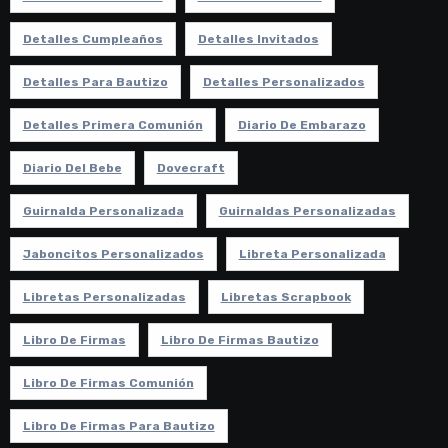
Detalles Cumpleaños
Detalles Invitados
Detalles Para Bautizo
Detalles Personalizados
Detalles Primera Comunión
Diario De Embarazo
Diario Del Bebe
Dovecraft
Guirnalda Personalizada
Guirnaldas Personalizadas
Jaboncitos Personalizados
Libreta Personalizada
Libretas Personalizadas
Libretas Scrapbook
Libro De Firmas
Libro De Firmas Bautizo
Libro De Firmas Comunión
Libro De Firmas Para Bautizo