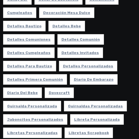
Cumpleaños
Decoración Mesa Dulce
Detalles Bautizo
Detalles Bebe
Detalles Comuniones
Detalles Comunión
Detalles Cumpleaños
Detalles Invitados
Detalles Para Bautizo
Detalles Personalizados
Detalles Primera Comunión
Diario De Embarazo
Diario Del Bebe
Dovecraft
Guirnalda Personalizada
Guirnaldas Personalizadas
Jaboncitos Personalizados
Libreta Personalizada
Libretas Personalizadas
Libretas Scrapbook