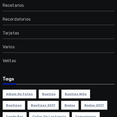
Recetarios
Recordatorios
Tarjetas
Varios
Velitas
Tags
Album De Fotos
Bautizo
Bautizo Niño
Bautizos
Bautizos 2017
Bodas
Bodas 2017
Candy Bar
Collar De Lactancia
Comuniones