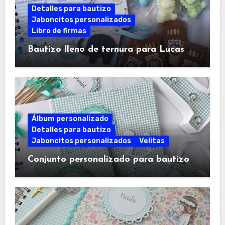
Detalles para bautizo
Jaboncitos personalizados
Libro de firmas
Bautizo lleno de ternura para Lucas
Álbum personalizado
Detalles para bautizo
Jaboncitos personalizados
Velitas
Conjunto personalizado para bautizo