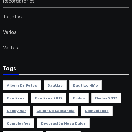
Recordatorios
Tarjetas
Varios
Velitas
Tags
Album De Fotos
Bautizo
Bautizo Niño
Bautizos
Bautizos 2017
Bodas
Bodas 2017
Candy Bar
Collar De Lactancia
Comuniones
Cumpleaños
Decoración Mesa Dulce