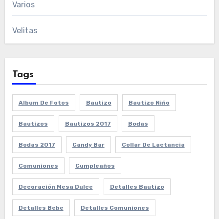
Varios
Velitas
Tags
Album De Fotos
Bautizo
Bautizo Niño
Bautizos
Bautizos 2017
Bodas
Bodas 2017
Candy Bar
Collar De Lactancia
Comuniones
Cumpleaños
Decoración Mesa Dulce
Detalles Bautizo
Detalles Bebe
Detalles Comuniones