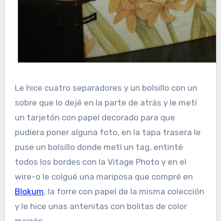
Le hice cuatro separadores y un bolsillo con un
sobre que lo dejé en la parte de atrás y le metí
un tarjetón con papel decorado para que
pudiera poner alguna foto, en la tapa trasera le
puse un bolsillo donde metí un tag, entinté
todos los bordes con la Vitage Photo y en el
wire-o le colgué una mariposa que compré en
Blokum
, la forre con papel de la misma colección
y le hice unas antenitas con bolitas de color