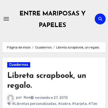
Ir
al
ENTRE MARIPOSAS Y
contenido
PAPELES
Página de inicio
Cuadernos
Libreta scrapbook, un regalo.
Cuadernos
Libreta scrapbook, un
regalo.
por
Noe
noviembre 27, 2013
#Libretas personalizadas
,
#sobre
,
#tarjeta
,
#Tim