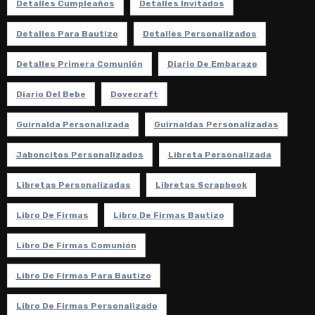
Detalles Cumpleaños
Detalles Invitados
Detalles Para Bautizo
Detalles Personalizados
Detalles Primera Comunión
Diario De Embarazo
Diario Del Bebe
Dovecraft
Guirnalda Personalizada
Guirnaldas Personalizadas
Jaboncitos Personalizados
Libreta Personalizada
Libretas Personalizadas
Libretas Scrapbook
Libro De Firmas
Libro De Firmas Bautizo
Libro De Firmas Comunión
Libro De Firmas Para Bautizo
Libro De Firmas Personalizado