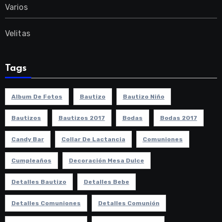
Varios
Velitas
Tags
Album De Fotos
Bautizo
Bautizo Niño
Bautizos
Bautizos 2017
Bodas
Bodas 2017
Candy Bar
Collar De Lactancia
Comuniones
Cumpleaños
Decoración Mesa Dulce
Detalles Bautizo
Detalles Bebe
Detalles Comuniones
Detalles Comunión