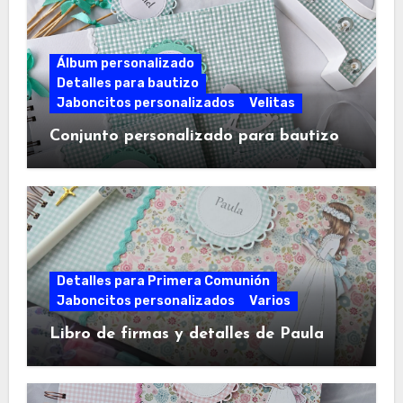
Álbum personalizado
Detalles para bautizo
Jaboncitos personalizados
Velitas
Conjunto personalizado para bautizo
Detalles para Primera Comunión
Jaboncitos personalizados
Varios
Libro de firmas y detalles de Paula