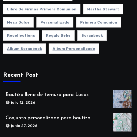
Libro De Firmas Primera Comunion
Martha Stewart
Mesa Dulce
Personalizado
Primera Comunion
Recollections
Regalo Bebe
Scrapbook
Álbum Scrapbook
Álbum Personalizado
Recent Post
Bautizo lleno de ternura para Lucas
julio 12, 2026
Conjunto personalizado para bautizo
junio 27, 2026