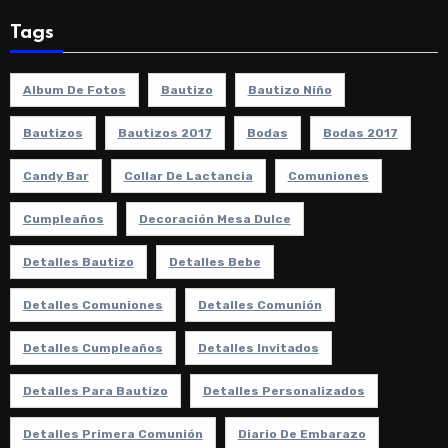
Tags
Album De Fotos
Bautizo
Bautizo Niño
Bautizos
Bautizos 2017
Bodas
Bodas 2017
Candy Bar
Collar De Lactancia
Comuniones
Cumpleaños
Decoración Mesa Dulce
Detalles Bautizo
Detalles Bebe
Detalles Comuniones
Detalles Comunión
Detalles Cumpleaños
Detalles Invitados
Detalles Para Bautizo
Detalles Personalizados
Detalles Primera Comunión
Diario De Embarazo