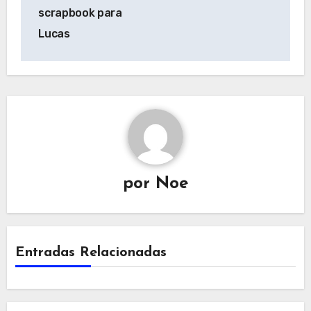
de
scrapbook para
entradas
Lucas
por
Noe
Entradas Relacionadas