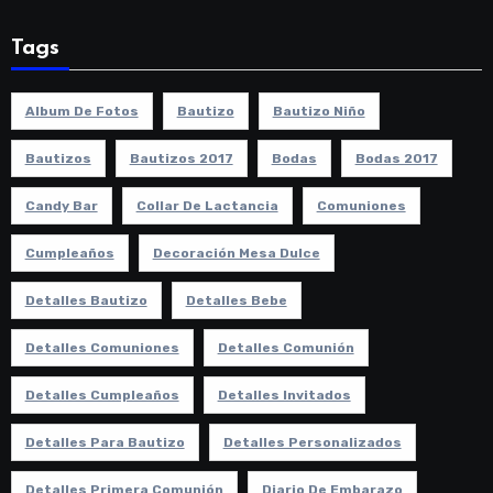
Tags
Album De Fotos
Bautizo
Bautizo Niño
Bautizos
Bautizos 2017
Bodas
Bodas 2017
Candy Bar
Collar De Lactancia
Comuniones
Cumpleaños
Decoración Mesa Dulce
Detalles Bautizo
Detalles Bebe
Detalles Comuniones
Detalles Comunión
Detalles Cumpleaños
Detalles Invitados
Detalles Para Bautizo
Detalles Personalizados
Detalles Primera Comunión
Diario De Embarazo