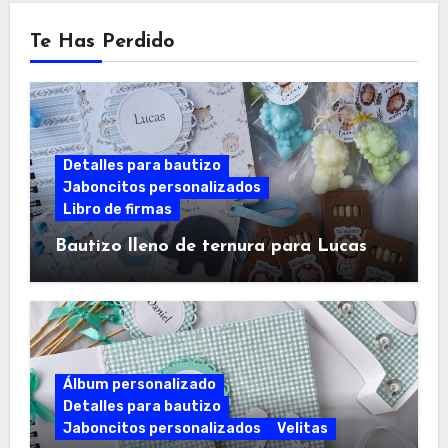
Te Has Perdido
Detalles para bautizo
Jaboncitos personalizados
Libro de firmas
Bautizo lleno de ternura para Lucas
Álbum personalizado
Detalles para bautizo
Jaboncitos personalizados
Velitas