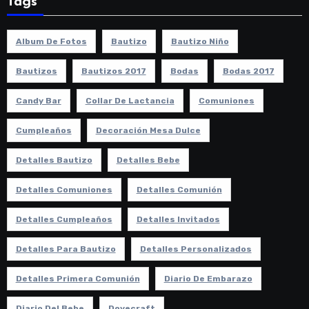
Tags
Album De Fotos
Bautizo
Bautizo Niño
Bautizos
Bautizos 2017
Bodas
Bodas 2017
Candy Bar
Collar De Lactancia
Comuniones
Cumpleaños
Decoración Mesa Dulce
Detalles Bautizo
Detalles Bebe
Detalles Comuniones
Detalles Comunión
Detalles Cumpleaños
Detalles Invitados
Detalles Para Bautizo
Detalles Personalizados
Detalles Primera Comunión
Diario De Embarazo
Diario Del Bebe
Dovecraft