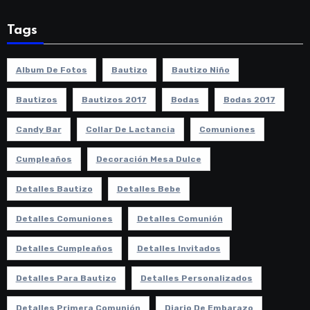
Tags
Album De Fotos
Bautizo
Bautizo Niño
Bautizos
Bautizos 2017
Bodas
Bodas 2017
Candy Bar
Collar De Lactancia
Comuniones
Cumpleaños
Decoración Mesa Dulce
Detalles Bautizo
Detalles Bebe
Detalles Comuniones
Detalles Comunión
Detalles Cumpleaños
Detalles Invitados
Detalles Para Bautizo
Detalles Personalizados
Detalles Primera Comunión
Diario De Embarazo