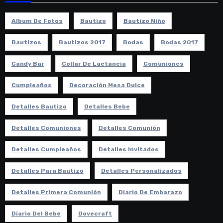
Album De Fotos
Bautizo
Bautizo Niño
Bautizos
Bautizos 2017
Bodas
Bodas 2017
Candy Bar
Collar De Lactancia
Comuniones
Cumpleaños
Decoración Mesa Dulce
Detalles Bautizo
Detalles Bebe
Detalles Comuniones
Detalles Comunión
Detalles Cumpleaños
Detalles Invitados
Detalles Para Bautizo
Detalles Personalizados
Detalles Primera Comunión
Diario De Embarazo
Diario Del Bebe
Dovecraft