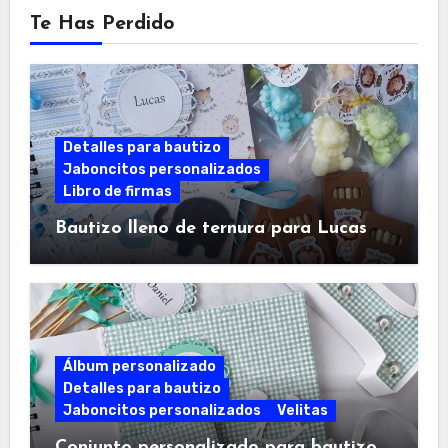
Te Has Perdido
Detalles para bautizo
Jaboncitos personalizados
Libro de firmas
Bautizo lleno de ternura para Lucas
Álbum personalizado
Detalles para bautizo
Jaboncitos personalizados
Velitas
Conjunto personalizado para bautizo