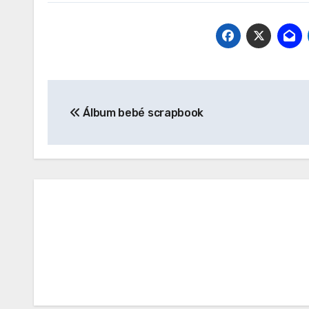
Navegación
Álbum bebé scrapbook
de
entradas