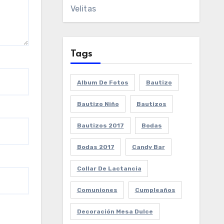
Velitas
Tags
Album De Fotos
Bautizo
Bautizo Niño
Bautizos
Bautizos 2017
Bodas
Bodas 2017
Candy Bar
Collar De Lactancia
Comuniones
Cumpleaños
Decoración Mesa Dulce