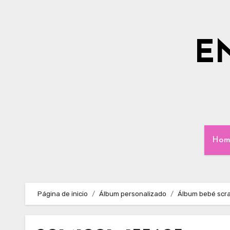
Ir
al
contenido
E
Hom
Página de inicio
Álbum personalizado
Álbum bebé scr