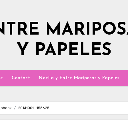
NTRE MARIPOS
Y PAPELES
e
Contact
Noelia y Entre Mariposas y Papeles
apbook
20141001_155625