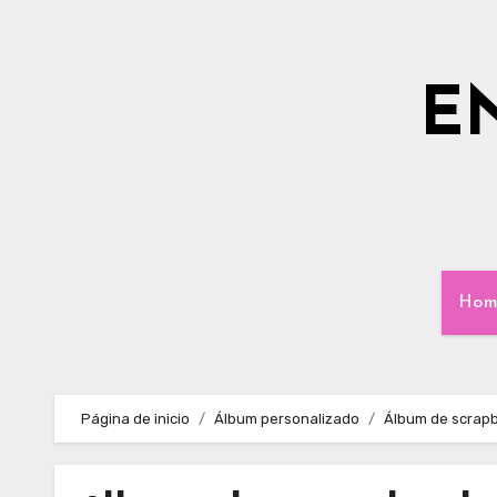
Ir
al
contenido
E
Hom
Página de inicio
Álbum personalizado
Álbum de scrapb