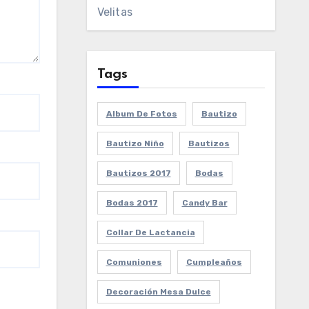
Velitas
Tags
Album De Fotos
Bautizo
Bautizo Niño
Bautizos
Bautizos 2017
Bodas
Bodas 2017
Candy Bar
Collar De Lactancia
Comuniones
Cumpleaños
Decoración Mesa Dulce