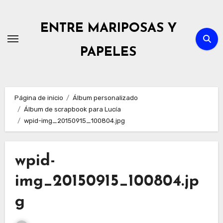
Ir
al
ENTRE MARIPOSAS Y
contenido
PAPELES
Página de inicio
Álbum personalizado
Álbum de scrapbook para Lucía
wpid-img_20150915_100804.jpg
wpid-
img_20150915_100804.jp
g