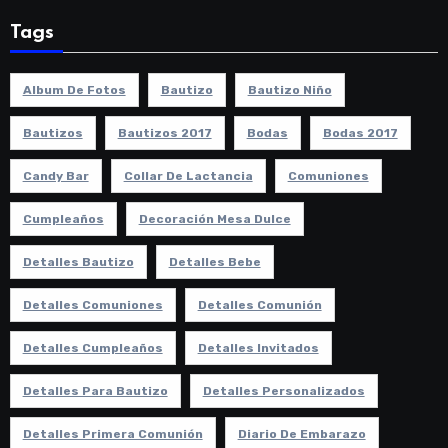
Tags
Album De Fotos
Bautizo
Bautizo Niño
Bautizos
Bautizos 2017
Bodas
Bodas 2017
Candy Bar
Collar De Lactancia
Comuniones
Cumpleaños
Decoración Mesa Dulce
Detalles Bautizo
Detalles Bebe
Detalles Comuniones
Detalles Comunión
Detalles Cumpleaños
Detalles Invitados
Detalles Para Bautizo
Detalles Personalizados
Detalles Primera Comunión
Diario De Embarazo