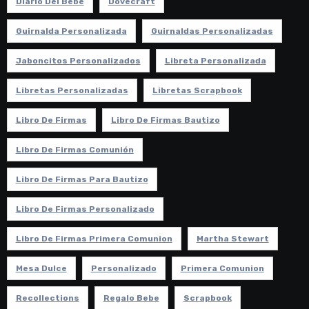
Diario Del Bebe
Dovecraft
Guirnalda Personalizada
Guirnaldas Personalizadas
Jaboncitos Personalizados
Libreta Personalizada
Libretas Personalizadas
Libretas Scrapbook
Libro De Firmas
Libro De Firmas Bautizo
Libro De Firmas Comunión
Libro De Firmas Para Bautizo
Libro De Firmas Personalizado
Libro De Firmas Primera Comunion
Martha Stewart
Mesa Dulce
Personalizado
Primera Comunion
Recollections
Regalo Bebe
Scrapbook