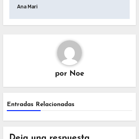
entradas
Ana Mari
por
Noe
Entradas Relacionadas
Deja una respuesta