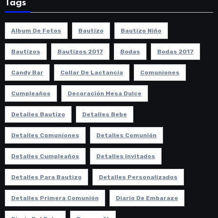
Tags
Album De Fotos
Bautizo
Bautizo Niño
Bautizos
Bautizos 2017
Bodas
Bodas 2017
Candy Bar
Collar De Lactancia
Comuniones
Cumpleaños
Decoración Mesa Dulce
Detalles Bautizo
Detalles Bebe
Detalles Comuniones
Detalles Comunión
Detalles Cumpleaños
Detalles Invitados
Detalles Para Bautizo
Detalles Personalizados
Detalles Primera Comunión
Diario De Embarazo