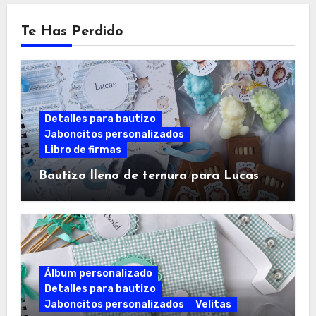
Te Has Perdido
Detalles para bautizo
Jaboncitos personalizados
Libro de firmas
Bautizo lleno de ternura para Lucas
Álbum personalizado
Detalles para bautizo
Jaboncitos personalizados
Velitas