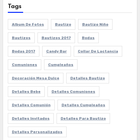
Tags
Album De Fotos
Bautizo
Bautizo Niño
Bautizos
Bautizos 2017
Bodas
Bodas 2017
Candy Bar
Collar De Lactancia
Comuniones
Cumpleaños
Decoración Mesa Dulce
Detalles Bautizo
Detalles Bebe
Detalles Comuniones
Detalles Comunión
Detalles Cumpleaños
Detalles Invitados
Detalles Para Bautizo
Detalles Personalizados