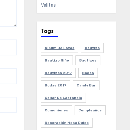
Velitas
Tags
Album De Fotos
Bautizo
Bautizo Niño
Bautizos
Bautizos 2017
Bodas
Bodas 2017
Candy Bar
Collar De Lactancia
Comuniones
Cumpleaños
Decoración Mesa Dulce