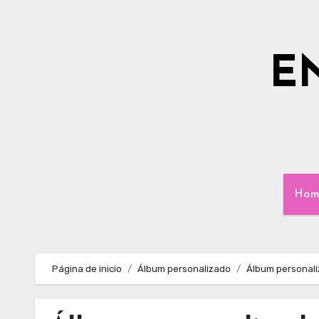
Ir
al
contenido
E
Hom
Página de inicio
Álbum personalizado
Álbum personali