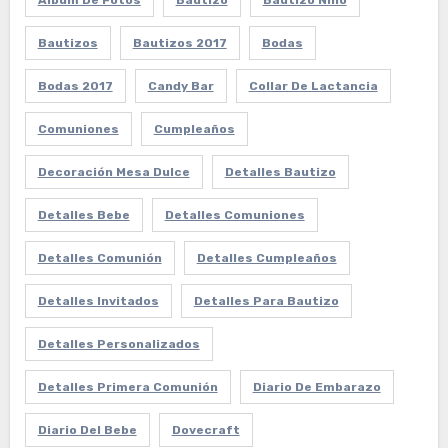
Album De Fotos
Bautizo
Bautizo Niño
Bautizos
Bautizos 2017
Bodas
Bodas 2017
Candy Bar
Collar De Lactancia
Comuniones
Cumpleaños
Decoración Mesa Dulce
Detalles Bautizo
Detalles Bebe
Detalles Comuniones
Detalles Comunión
Detalles Cumpleaños
Detalles Invitados
Detalles Para Bautizo
Detalles Personalizados
Detalles Primera Comunión
Diario De Embarazo
Diario Del Bebe
Dovecraft