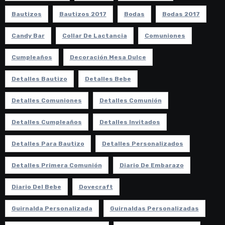
Bautizos
Bautizos 2017
Bodas
Bodas 2017
Candy Bar
Collar De Lactancia
Comuniones
Cumpleaños
Decoración Mesa Dulce
Detalles Bautizo
Detalles Bebe
Detalles Comuniones
Detalles Comunión
Detalles Cumpleaños
Detalles Invitados
Detalles Para Bautizo
Detalles Personalizados
Detalles Primera Comunión
Diario De Embarazo
Diario Del Bebe
Dovecraft
Guirnalda Personalizada
Guirnaldas Personalizadas