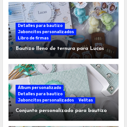
Detalles para bautizo
Jaboncitos personalizados
Libro de firmas
Bautizo lleno de ternura para Lucas
Álbum personalizado
Detalles para bautizo
Jaboncitos personalizados
Velitas
Conjunto personalizado para bautizo