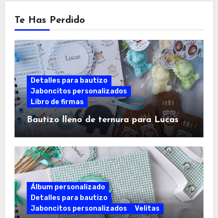
Te Has Perdido
Detalles para bautizo
Jaboncitos personalizados
Libro de firmas
Bautizo lleno de ternura para Lucas
Álbum personalizado
Detalles para bautizo
Jaboncitos personalizados
Velitas