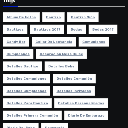
Tags
Album De Fotos
Bautizo
Bautizo Niño
Bautizos
Bautizos 2017
Bodas
Bodas 2017
Candy Bar
Collar De Lactancia
Comuniones
Cumpleaños
Decoración Mesa Dulce
Detalles Bautizo
Detalles Bebe
Detalles Comuniones
Detalles Comunión
Detalles Cumpleaños
Detalles Invitados
Detalles Para Bautizo
Detalles Personalizados
Detalles Primera Comunión
Diario De Embarazo
Diario Del Bebe
Dovecraft