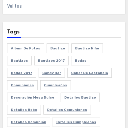
Velitas
Tags
Album De Fotos
Bautizo
Bautizo Niño
Bautizos
Bautizos 2017
Bodas
Bodas 2017
Candy Bar
Collar De Lactancia
Comuniones
Cumpleaños
Decoración Mesa Dulce
Detalles Bautizo
Detalles Bebe
Detalles Comuniones
Detalles Comunión
Detalles Cumpleaños