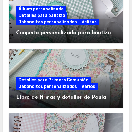
Álbum personalizado
Detalles para bautizo
Jaboncitos personalizados
Velitas
Conjunto personalizado para bautizo
Detalles para Primera Comunión
Jaboncitos personalizados
Varios
Libro de firmas y detalles de Paula