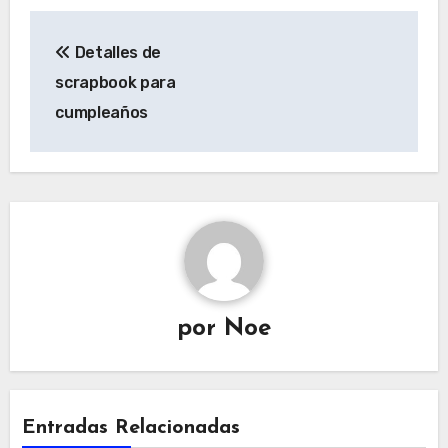
Navegación
Detalles de
de
scrapbook para
entradas
cumpleaños
por
Noe
Entradas Relacionadas