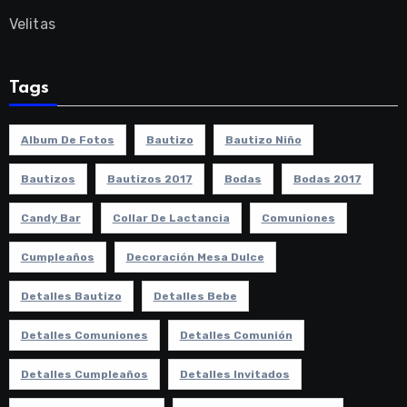
Velitas
Tags
Album De Fotos
Bautizo
Bautizo Niño
Bautizos
Bautizos 2017
Bodas
Bodas 2017
Candy Bar
Collar De Lactancia
Comuniones
Cumpleaños
Decoración Mesa Dulce
Detalles Bautizo
Detalles Bebe
Detalles Comuniones
Detalles Comunión
Detalles Cumpleaños
Detalles Invitados