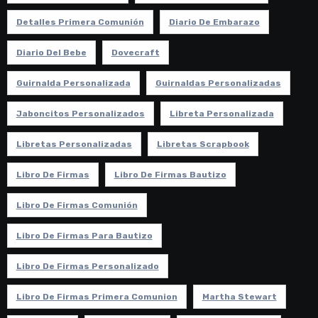
Detalles Primera Comunión
Diario De Embarazo
Diario Del Bebe
Dovecraft
Guirnalda Personalizada
Guirnaldas Personalizadas
Jaboncitos Personalizados
Libreta Personalizada
Libretas Personalizadas
Libretas Scrapbook
Libro De Firmas
Libro De Firmas Bautizo
Libro De Firmas Comunión
Libro De Firmas Para Bautizo
Libro De Firmas Personalizado
Libro De Firmas Primera Comunion
Martha Stewart