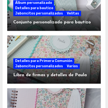
Álbum personalizado
Detalles para bautizo
Jaboncitos personalizados
Velitas
Conjunto personalizado para bautizo
Detalles para Primera Comunión
Jaboncitos personalizados
Varios
Libro de firmas y detalles de Paula