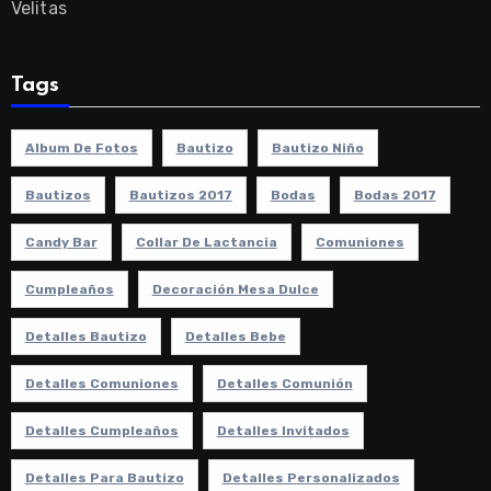
Velitas
Tags
Album De Fotos
Bautizo
Bautizo Niño
Bautizos
Bautizos 2017
Bodas
Bodas 2017
Candy Bar
Collar De Lactancia
Comuniones
Cumpleaños
Decoración Mesa Dulce
Detalles Bautizo
Detalles Bebe
Detalles Comuniones
Detalles Comunión
Detalles Cumpleaños
Detalles Invitados
Detalles Para Bautizo
Detalles Personalizados