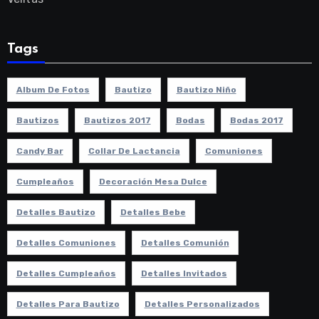
Tags
Album De Fotos
Bautizo
Bautizo Niño
Bautizos
Bautizos 2017
Bodas
Bodas 2017
Candy Bar
Collar De Lactancia
Comuniones
Cumpleaños
Decoración Mesa Dulce
Detalles Bautizo
Detalles Bebe
Detalles Comuniones
Detalles Comunión
Detalles Cumpleaños
Detalles Invitados
Detalles Para Bautizo
Detalles Personalizados