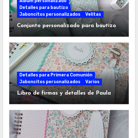
Álbum personalizado
Detalles para bautizo
Jaboncitos personalizados
Velitas
Conjunto personalizado para bautizo
Detalles para Primera Comunión
Jaboncitos personalizados
Varios
Libro de firmas y detalles de Paula