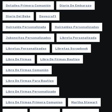
Detalles Primera Comunión
Diario De Embarazo
Diario Del Bebe
Dovecraft
Guirnalda Personalizada
Guirnaldas Personalizadas
Jaboncitos Personalizados
Libreta Personalizada
Libretas Personalizadas
Libretas Scrapbook
Libro De Firmas
Libro De Firmas Bautizo
Libro De Firmas Comunión
Libro De Firmas Para Bautizo
Libro De Firmas Personalizado
Libro De Firmas Primera Comunion
Martha Stewart