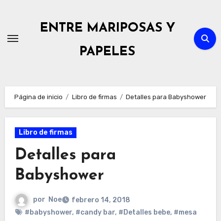
Ir
al
ENTRE MARIPOSAS Y
contenido
PAPELES
Página de inicio
Libro de firmas
Detalles para Babyshower
Libro de firmas
Detalles para
Babyshower
por
Noe
febrero 14, 2018
#babyshower
,
#candy bar
,
#Detalles bebe
,
#mesa