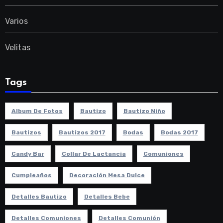
Varios
Velitas
Tags
Album De Fotos
Bautizo
Bautizo Niño
Bautizos
Bautizos 2017
Bodas
Bodas 2017
Candy Bar
Collar De Lactancia
Comuniones
Cumpleaños
Decoración Mesa Dulce
Detalles Bautizo
Detalles Bebe
Detalles Comuniones
Detalles Comunión