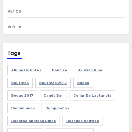
Varios
Velitas
Tags
Album De Fotos
Bautizo
Bautizo Niño
Bautizos
Bautizos 2017
Bodas
Bodas 2017
Candy Bar
Collar De Lactancia
Comuniones
Cumpleaños
Decoración Mesa Dulce
Detalles Bautizo