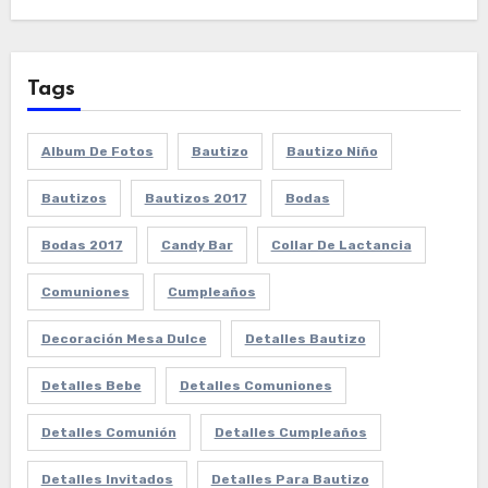
Tags
Album De Fotos
Bautizo
Bautizo Niño
Bautizos
Bautizos 2017
Bodas
Bodas 2017
Candy Bar
Collar De Lactancia
Comuniones
Cumpleaños
Decoración Mesa Dulce
Detalles Bautizo
Detalles Bebe
Detalles Comuniones
Detalles Comunión
Detalles Cumpleaños
Detalles Invitados
Detalles Para Bautizo