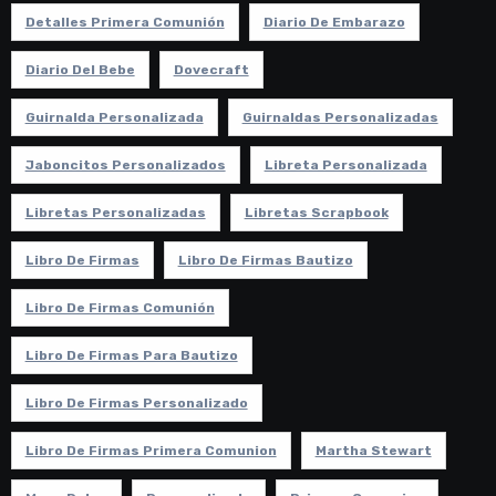
Detalles Primera Comunión
Diario De Embarazo
Diario Del Bebe
Dovecraft
Guirnalda Personalizada
Guirnaldas Personalizadas
Jaboncitos Personalizados
Libreta Personalizada
Libretas Personalizadas
Libretas Scrapbook
Libro De Firmas
Libro De Firmas Bautizo
Libro De Firmas Comunión
Libro De Firmas Para Bautizo
Libro De Firmas Personalizado
Libro De Firmas Primera Comunion
Martha Stewart