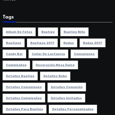
Tags
Album De Fotos
Bautizo
Bautizo Niño
Bautizos
Bautizos 2017
Bodas
Bodas 2017
Candy Bar
Collar De Lactancia
Comuniones
Cumpleaños
Decoración Mesa Dulce
Detalles Bautizo
Detalles Bebe
Detalles Comuniones
Detalles Comunión
Detalles Cumpleaños
Detalles Invitados
Detalles Para Bautizo
Detalles Personalizados