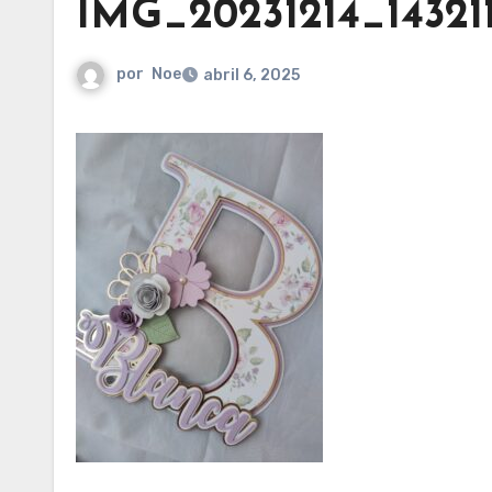
IMG_20231214_14321
por
Noe
abril 6, 2025