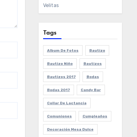
Velitas
Tags
Album De Fotos
Bautizo
Bautizo Niño
Bautizos
Bautizos 2017
Bodas
Bodas 2017
Candy Bar
Collar De Lactancia
Comuniones
Cumpleaños
Decoración Mesa Dulce