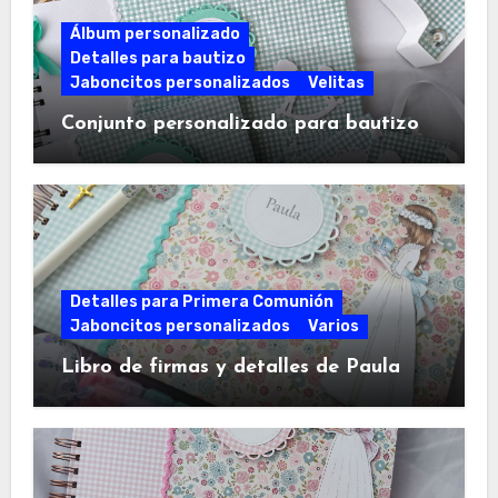
Álbum personalizado
Detalles para bautizo
Jaboncitos personalizados
Velitas
Conjunto personalizado para bautizo
Detalles para Primera Comunión
Jaboncitos personalizados
Varios
Libro de firmas y detalles de Paula