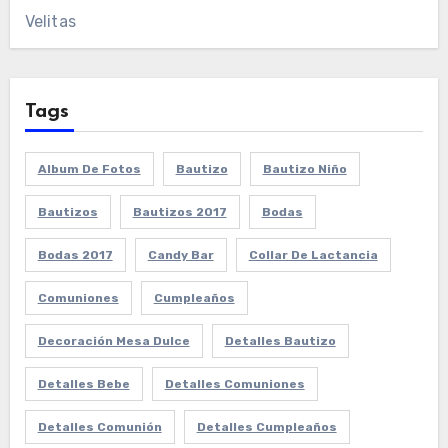
Velitas
Tags
Album De Fotos
Bautizo
Bautizo Niño
Bautizos
Bautizos 2017
Bodas
Bodas 2017
Candy Bar
Collar De Lactancia
Comuniones
Cumpleaños
Decoración Mesa Dulce
Detalles Bautizo
Detalles Bebe
Detalles Comuniones
Detalles Comunión
Detalles Cumpleaños