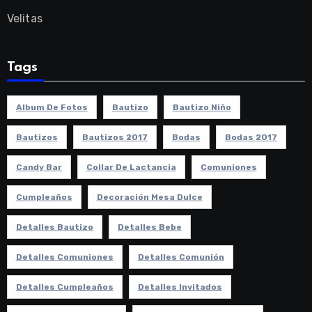
Velitas
Tags
Album De Fotos
Bautizo
Bautizo Niño
Bautizos
Bautizos 2017
Bodas
Bodas 2017
Candy Bar
Collar De Lactancia
Comuniones
Cumpleaños
Decoración Mesa Dulce
Detalles Bautizo
Detalles Bebe
Detalles Comuniones
Detalles Comunión
Detalles Cumpleaños
Detalles Invitados