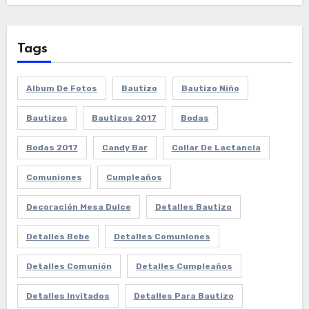
Tags
Album De Fotos
Bautizo
Bautizo Niño
Bautizos
Bautizos 2017
Bodas
Bodas 2017
Candy Bar
Collar De Lactancia
Comuniones
Cumpleaños
Decoración Mesa Dulce
Detalles Bautizo
Detalles Bebe
Detalles Comuniones
Detalles Comunión
Detalles Cumpleaños
Detalles Invitados
Detalles Para Bautizo