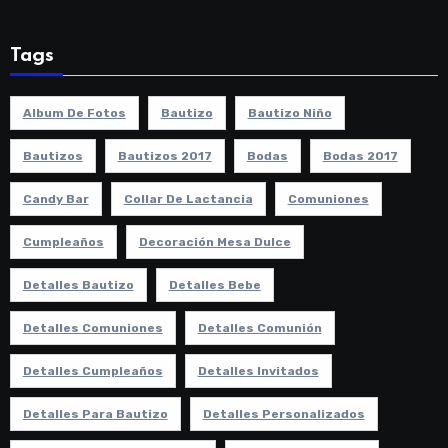
Tags
Album De Fotos
Bautizo
Bautizo Niño
Bautizos
Bautizos 2017
Bodas
Bodas 2017
Candy Bar
Collar De Lactancia
Comuniones
Cumpleaños
Decoración Mesa Dulce
Detalles Bautizo
Detalles Bebe
Detalles Comuniones
Detalles Comunión
Detalles Cumpleaños
Detalles Invitados
Detalles Para Bautizo
Detalles Personalizados