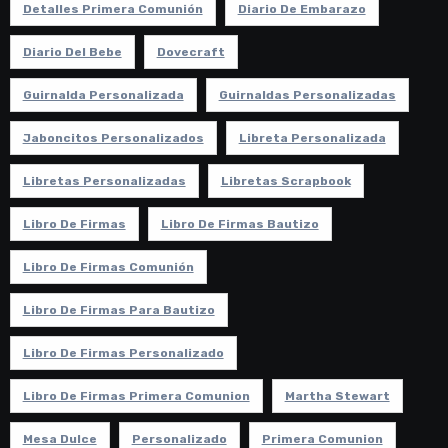
Detalles Primera Comunión
Diario De Embarazo
Diario Del Bebe
Dovecraft
Guirnalda Personalizada
Guirnaldas Personalizadas
Jaboncitos Personalizados
Libreta Personalizada
Libretas Personalizadas
Libretas Scrapbook
Libro De Firmas
Libro De Firmas Bautizo
Libro De Firmas Comunión
Libro De Firmas Para Bautizo
Libro De Firmas Personalizado
Libro De Firmas Primera Comunion
Martha Stewart
Mesa Dulce
Personalizado
Primera Comunion