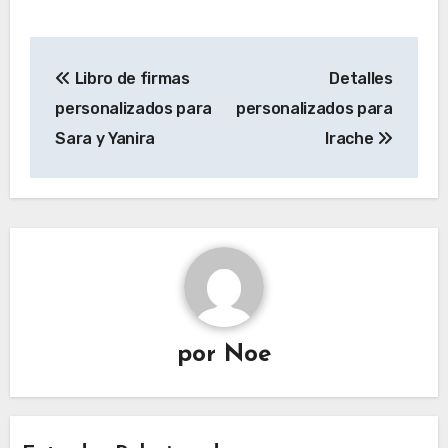
Navegación
Libro de firmas
Detalles
de
personalizados para
personalizados para
entradas
Sara y Yanira
Irache
por
Noe