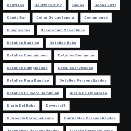
Bautizos
Bautizos 2017
Bodas
Bodas 2017
Candy Bar
Collar De Lactancia
Comuniones
Cumpleaños
Decoración Mesa Dulce
Detalles Bautizo
Detalles Bebe
Detalles Comuniones
Detalles Comunión
Detalles Cumpleaños
Detalles Invitados
Detalles Para Bautizo
Detalles Personalizados
Detalles Primera Comunión
Diario De Embarazo
Diario Del Bebe
Dovecraft
Guirnalda Personalizada
Guirnaldas Personalizadas
Jaboncitos Personalizados
Libreta Personalizada