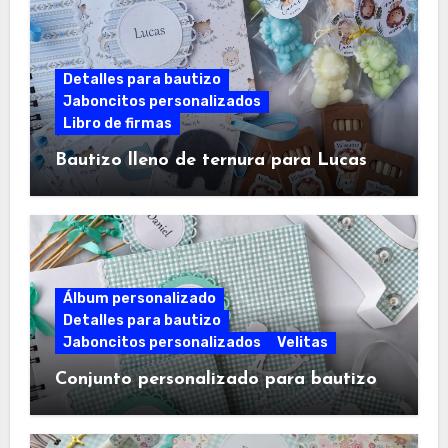
Detalles para bautizo
Jaboncitos personalizados
Libro de firmas
Bautizo lleno de ternura para Lucas
Álbum personalizado
Detalles para bautizo
Jaboncitos personalizados
Velitas
Conjunto personalizado para bautizo