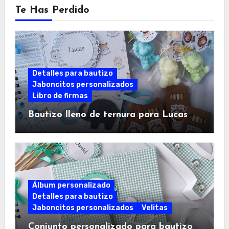
Te Has Perdido
Detalles para bautizo
Jaboncitos personalizados
Libro de firmas
Bautizo lleno de ternura para Lucas
Álbum personalizado
Detalles para bautizo
Jaboncitos personalizados
Velitas
Conjunto personalizado para bautizo