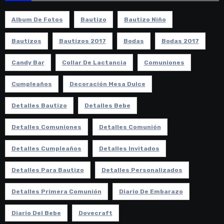
Album De Fotos
Bautizo
Bautizo Niño
Bautizos
Bautizos 2017
Bodas
Bodas 2017
Candy Bar
Collar De Lactancia
Comuniones
Cumpleaños
Decoración Mesa Dulce
Detalles Bautizo
Detalles Bebe
Detalles Comuniones
Detalles Comunión
Detalles Cumpleaños
Detalles Invitados
Detalles Para Bautizo
Detalles Personalizados
Detalles Primera Comunión
Diario De Embarazo
Diario Del Bebe
Dovecraft