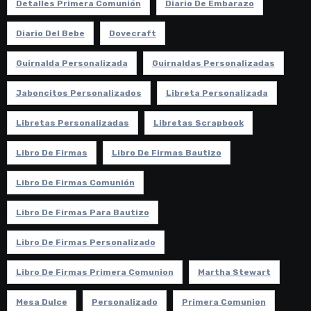
Detalles Primera Comunión
Diario De Embarazo
Diario Del Bebe
Dovecraft
Guirnalda Personalizada
Guirnaldas Personalizadas
Jaboncitos Personalizados
Libreta Personalizada
Libretas Personalizadas
Libretas Scrapbook
Libro De Firmas
Libro De Firmas Bautizo
Libro De Firmas Comunión
Libro De Firmas Para Bautizo
Libro De Firmas Personalizado
Libro De Firmas Primera Comunion
Martha Stewart
Mesa Dulce
Personalizado
Primera Comunion