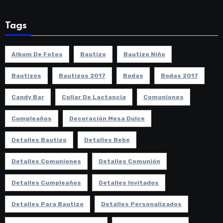
Tags
Album De Fotos
Bautizo
Bautizo Niño
Bautizos
Bautizos 2017
Bodas
Bodas 2017
Candy Bar
Collar De Lactancia
Comuniones
Cumpleaños
Decoración Mesa Dulce
Detalles Bautizo
Detalles Bebe
Detalles Comuniones
Detalles Comunión
Detalles Cumpleaños
Detalles Invitados
Detalles Para Bautizo
Detalles Personalizados