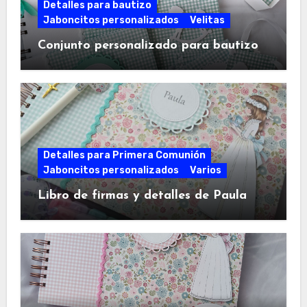
Detalles para bautizo
Jaboncitos personalizados
Velitas
Conjunto personalizado para bautizo
Detalles para Primera Comunión
Jaboncitos personalizados
Varios
Libro de firmas y detalles de Paula