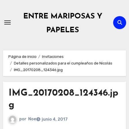
Ir
al
ENTRE MARIPOSAS Y
contenido
PAPELES
Página de inicio
Invitaciones
Detalles personalizados para el cumpleaños de Nicolás
IMG_20170208_124346.jpg
IMG_20170208_124346.jp
g
por
Noe
junio 4, 2017