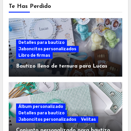
Te Has Perdido
Detalles para bautizo
Jaboncitos personalizados
Libro de firmas
Bautizo lleno de ternura para Lucas
Álbum personalizado
Detalles para bautizo
Jaboncitos personalizados
Velitas
Conjunto personalizado para bautizo