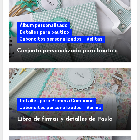
Álbum personalizado
Detalles para bautizo
Jaboncitos personalizados
Velitas
Conjunto personalizado para bautizo
Detalles para Primera Comunión
Jaboncitos personalizados
Varios
Libro de firmas y detalles de Paula