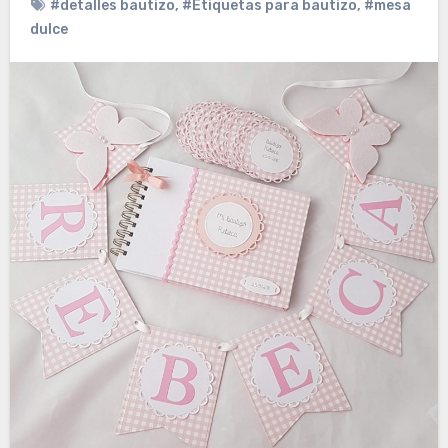
#detalles bautizo
,
#Etiquetas para bautizo
,
#mesa
dulce