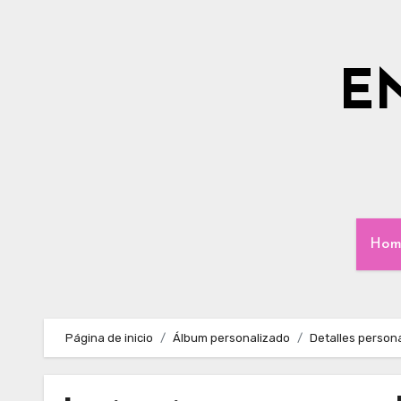
Ir
al
contenido
E
Hom
Página de inicio
Álbum personalizado
Detalles person