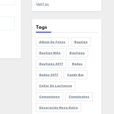
Velitas
Tags
Album De Fotos
Bautizo
Bautizo Niño
Bautizos
Bautizos 2017
Bodas
Bodas 2017
Candy Bar
Collar De Lactancia
Comuniones
Cumpleaños
Decoración Mesa Dulce