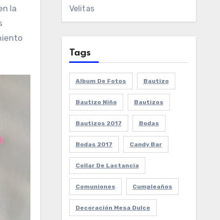
en la
Velitas
s
miento
Tags
Album De Fotos
Bautizo
Bautizo Niño
Bautizos
Bautizos 2017
Bodas
Bodas 2017
Candy Bar
Collar De Lactancia
Comuniones
Cumpleaños
Decoración Mesa Dulce