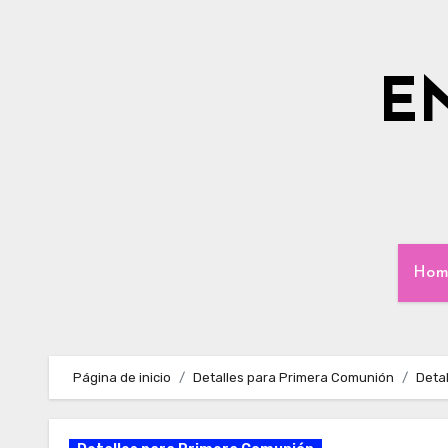
Ir
al
contenido
E
Hom
Página de inicio
Detalles para Primera Comunión
Deta