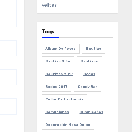
Velitas
Tags
Album De Fotos
Bautizo
Bautizo Niño
Bautizos
Bautizos 2017
Bodas
Bodas 2017
Candy Bar
Collar De Lactancia
Comuniones
Cumpleaños
Decoración Mesa Dulce