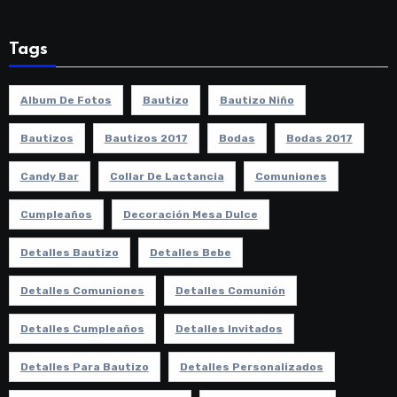
Tags
Album De Fotos
Bautizo
Bautizo Niño
Bautizos
Bautizos 2017
Bodas
Bodas 2017
Candy Bar
Collar De Lactancia
Comuniones
Cumpleaños
Decoración Mesa Dulce
Detalles Bautizo
Detalles Bebe
Detalles Comuniones
Detalles Comunión
Detalles Cumpleaños
Detalles Invitados
Detalles Para Bautizo
Detalles Personalizados