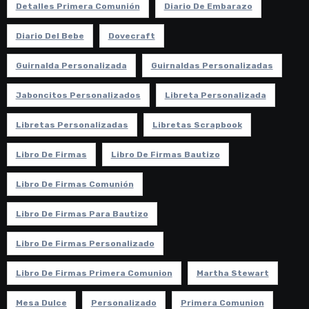
Detalles Primera Comunión
Diario De Embarazo
Diario Del Bebe
Dovecraft
Guirnalda Personalizada
Guirnaldas Personalizadas
Jaboncitos Personalizados
Libreta Personalizada
Libretas Personalizadas
Libretas Scrapbook
Libro De Firmas
Libro De Firmas Bautizo
Libro De Firmas Comunión
Libro De Firmas Para Bautizo
Libro De Firmas Personalizado
Libro De Firmas Primera Comunion
Martha Stewart
Mesa Dulce
Personalizado
Primera Comunion