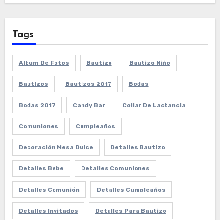
Tags
Album De Fotos
Bautizo
Bautizo Niño
Bautizos
Bautizos 2017
Bodas
Bodas 2017
Candy Bar
Collar De Lactancia
Comuniones
Cumpleaños
Decoración Mesa Dulce
Detalles Bautizo
Detalles Bebe
Detalles Comuniones
Detalles Comunión
Detalles Cumpleaños
Detalles Invitados
Detalles Para Bautizo