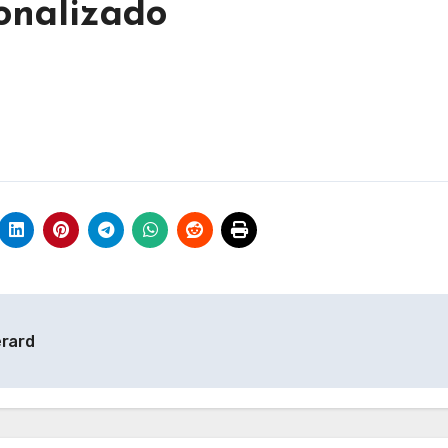
onalizado
erard