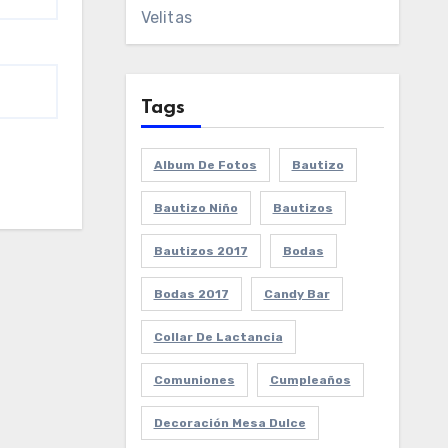
Velitas
Tags
Album De Fotos
Bautizo
Bautizo Niño
Bautizos
Bautizos 2017
Bodas
Bodas 2017
Candy Bar
Collar De Lactancia
Comuniones
Cumpleaños
Decoración Mesa Dulce