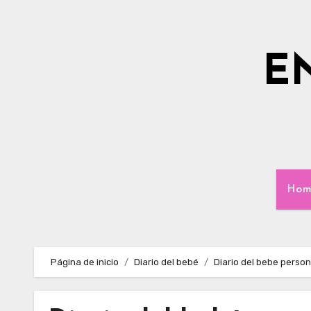
Ir
al
contenido
E
Hom
Página de inicio
Diario del bebé
Diario del bebe person