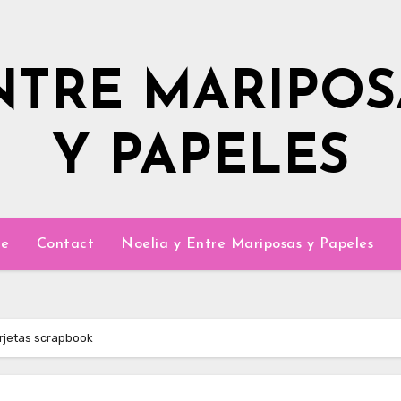
NTRE MARIPOS
Y PAPELES
e
Contact
Noelia y Entre Mariposas y Papeles
rjetas scrapbook