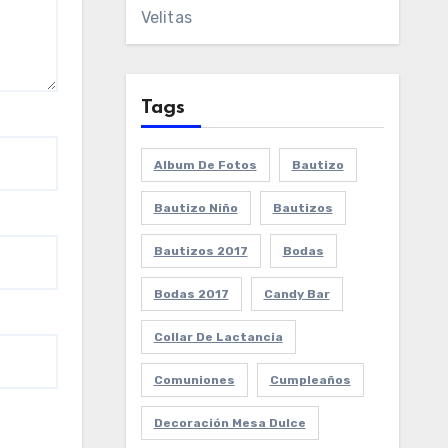
Velitas
Tags
Album De Fotos
Bautizo
Bautizo Niño
Bautizos
Bautizos 2017
Bodas
Bodas 2017
Candy Bar
Collar De Lactancia
Comuniones
Cumpleaños
Decoración Mesa Dulce