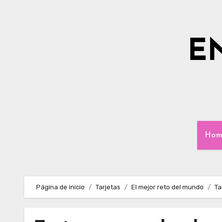
Ir
al
contenido
E
Hom
Página de inicio
Tarjetas
El mejor reto del mundo
Ta