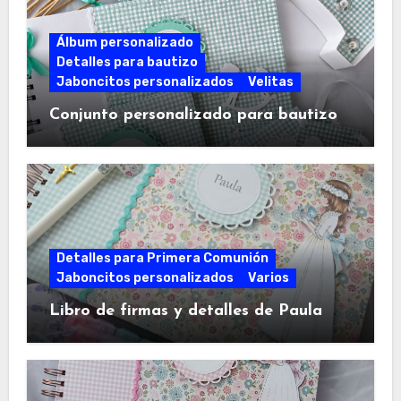
Álbum personalizado
Detalles para bautizo
Jaboncitos personalizados
Velitas
Conjunto personalizado para bautizo
Detalles para Primera Comunión
Jaboncitos personalizados
Varios
Libro de firmas y detalles de Paula