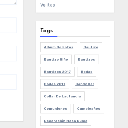
Velitas
Tags
Album De Fotos
Bautizo
Bautizo Niño
Bautizos
Bautizos 2017
Bodas
Bodas 2017
Candy Bar
Collar De Lactancia
Comuniones
Cumpleaños
Decoración Mesa Dulce