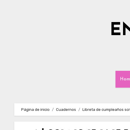
Ir
al
contenido
E
Hom
Página de inicio
Cuadernos
Libreta de cumpleaños sc