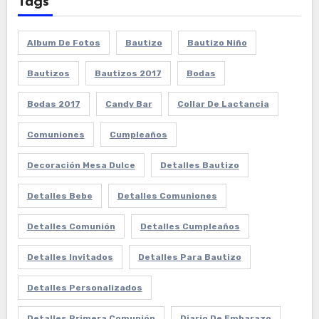
Tags
Album De Fotos
Bautizo
Bautizo Niño
Bautizos
Bautizos 2017
Bodas
Bodas 2017
Candy Bar
Collar De Lactancia
Comuniones
Cumpleaños
Decoración Mesa Dulce
Detalles Bautizo
Detalles Bebe
Detalles Comuniones
Detalles Comunión
Detalles Cumpleaños
Detalles Invitados
Detalles Para Bautizo
Detalles Personalizados
Detalles Primera Comunión
Diario De Embarazo