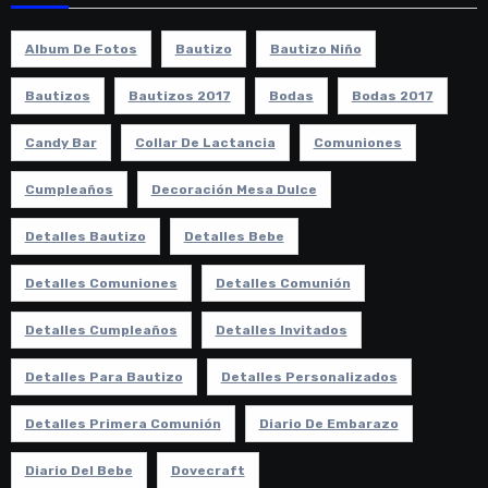
Album De Fotos
Bautizo
Bautizo Niño
Bautizos
Bautizos 2017
Bodas
Bodas 2017
Candy Bar
Collar De Lactancia
Comuniones
Cumpleaños
Decoración Mesa Dulce
Detalles Bautizo
Detalles Bebe
Detalles Comuniones
Detalles Comunión
Detalles Cumpleaños
Detalles Invitados
Detalles Para Bautizo
Detalles Personalizados
Detalles Primera Comunión
Diario De Embarazo
Diario Del Bebe
Dovecraft