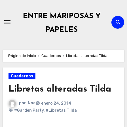
Ir
al
ENTRE MARIPOSAS Y
contenido
PAPELES
Página de inicio
Cuadernos
Libretas alteradas Tilda
Cuadernos
Libretas alteradas Tilda
por
Noe
enero 24, 2014
#Garden Party
,
#Libretas Tilda