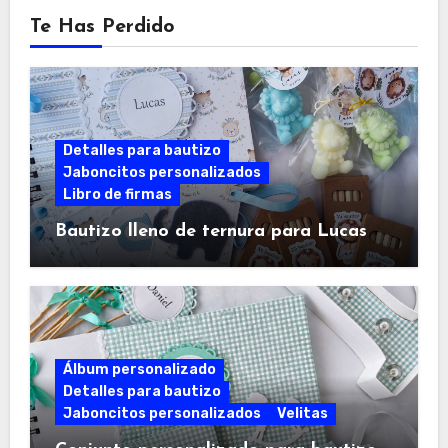
Te Has Perdido
Detalles para bautizo
Jaboncitos personalizados
Libro de firmas
Bautizo lleno de ternura para Lucas
Álbum personalizado
Detalles para bautizo
Jaboncitos personalizados
Velitas