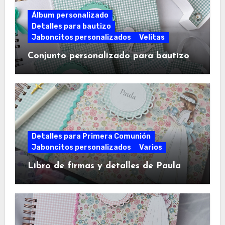
Álbum personalizado
Detalles para bautizo
Jaboncitos personalizados
Velitas
Conjunto personalizado para bautizo
Detalles para Primera Comunión
Jaboncitos personalizados
Varios
Libro de firmas y detalles de Paula