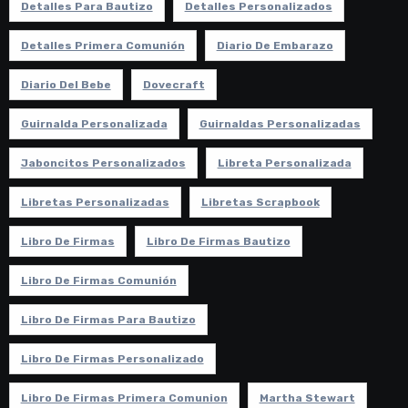
Detalles Para Bautizo
Detalles Personalizados
Detalles Primera Comunión
Diario De Embarazo
Diario Del Bebe
Dovecraft
Guirnalda Personalizada
Guirnaldas Personalizadas
Jaboncitos Personalizados
Libreta Personalizada
Libretas Personalizadas
Libretas Scrapbook
Libro De Firmas
Libro De Firmas Bautizo
Libro De Firmas Comunión
Libro De Firmas Para Bautizo
Libro De Firmas Personalizado
Libro De Firmas Primera Comunion
Martha Stewart