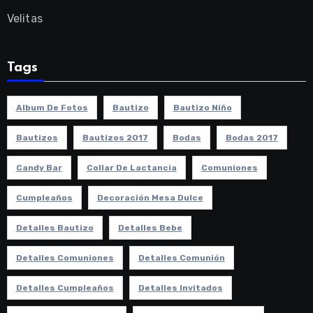
Velitas
Tags
Album De Fotos
Bautizo
Bautizo Niño
Bautizos
Bautizos 2017
Bodas
Bodas 2017
Candy Bar
Collar De Lactancia
Comuniones
Cumpleaños
Decoración Mesa Dulce
Detalles Bautizo
Detalles Bebe
Detalles Comuniones
Detalles Comunión
Detalles Cumpleaños
Detalles Invitados