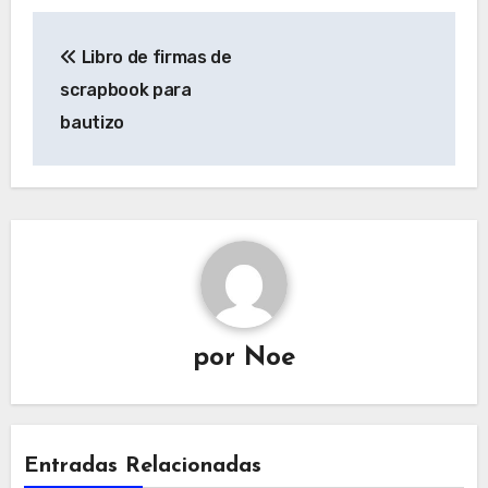
Navegación
Libro de firmas de
de
scrapbook para
entradas
bautizo
por
Noe
Entradas Relacionadas