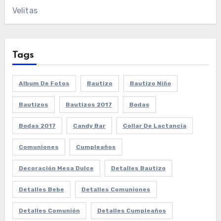
Velitas
Tags
Album De Fotos
Bautizo
Bautizo Niño
Bautizos
Bautizos 2017
Bodas
Bodas 2017
Candy Bar
Collar De Lactancia
Comuniones
Cumpleaños
Decoración Mesa Dulce
Detalles Bautizo
Detalles Bebe
Detalles Comuniones
Detalles Comunión
Detalles Cumpleaños