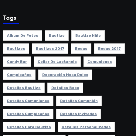
Tags
Album De Fotos
Bautizo
Bautizo Niño
Bautizos
Bautizos 2017
Bodas
Bodas 2017
Candy Bar
Collar De Lactancia
Comuniones
Cumpleaños
Decoración Mesa Dulce
Detalles Bautizo
Detalles Bebe
Detalles Comuniones
Detalles Comunión
Detalles Cumpleaños
Detalles Invitados
Detalles Para Bautizo
Detalles Personalizados