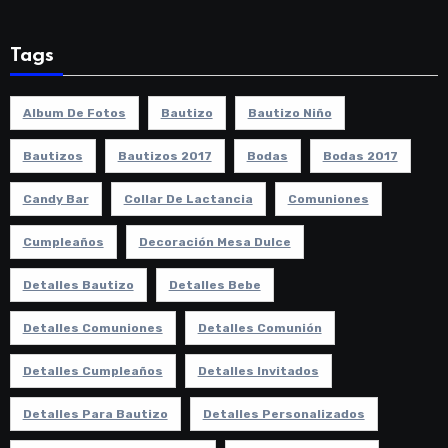
Tags
Album De Fotos
Bautizo
Bautizo Niño
Bautizos
Bautizos 2017
Bodas
Bodas 2017
Candy Bar
Collar De Lactancia
Comuniones
Cumpleaños
Decoración Mesa Dulce
Detalles Bautizo
Detalles Bebe
Detalles Comuniones
Detalles Comunión
Detalles Cumpleaños
Detalles Invitados
Detalles Para Bautizo
Detalles Personalizados