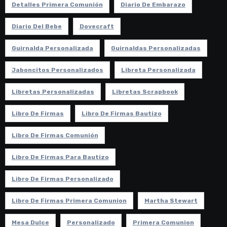
Detalles Primera Comunión
Diario De Embarazo
Diario Del Bebe
Dovecraft
Guirnalda Personalizada
Guirnaldas Personalizadas
Jaboncitos Personalizados
Libreta Personalizada
Libretas Personalizadas
Libretas Scrapbook
Libro De Firmas
Libro De Firmas Bautizo
Libro De Firmas Comunión
Libro De Firmas Para Bautizo
Libro De Firmas Personalizado
Libro De Firmas Primera Comunion
Martha Stewart
Mesa Dulce
Personalizado
Primera Comunion