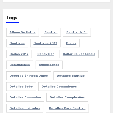
Tags
Album De Fotos
Bautizo
Bautizo Niño
Bautizos
Bautizos 2017
Bodas
Bodas 2017
Candy Bar
Collar De Lactancia
Comuniones
Cumpleaños
Decoración Mesa Dulce
Detalles Bautizo
Detalles Bebe
Detalles Comuniones
Detalles Comunión
Detalles Cumpleaños
Detalles Invitados
Detalles Para Bautizo