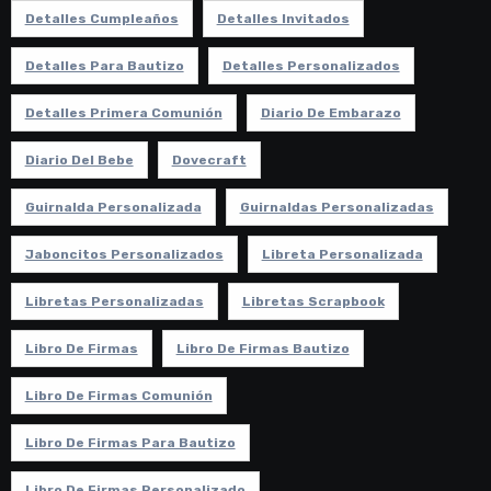
Detalles Cumpleaños
Detalles Invitados
Detalles Para Bautizo
Detalles Personalizados
Detalles Primera Comunión
Diario De Embarazo
Diario Del Bebe
Dovecraft
Guirnalda Personalizada
Guirnaldas Personalizadas
Jaboncitos Personalizados
Libreta Personalizada
Libretas Personalizadas
Libretas Scrapbook
Libro De Firmas
Libro De Firmas Bautizo
Libro De Firmas Comunión
Libro De Firmas Para Bautizo
Libro De Firmas Personalizado