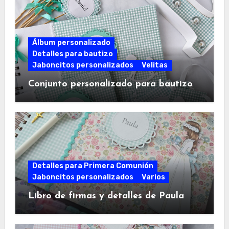
Álbum personalizado
Detalles para bautizo
Jaboncitos personalizados
Velitas
Conjunto personalizado para bautizo
Detalles para Primera Comunión
Jaboncitos personalizados
Varios
Libro de firmas y detalles de Paula