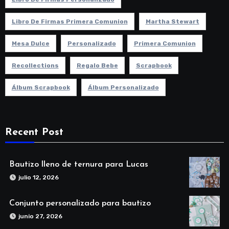
Libro De Firmas Primera Comunion
Martha Stewart
Mesa Dulce
Personalizado
Primera Comunion
Recollections
Regalo Bebe
Scrapbook
Álbum Scrapbook
Álbum Personalizado
Recent Post
Bautizo lleno de ternura para Lucas
julio 12, 2026
Conjunto personalizado para bautizo
junio 27, 2026