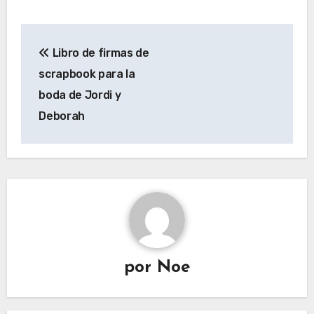
Navegación
Libro de firmas de
de
scrapbook para la
entradas
boda de Jordi y
Deborah
por
Noe