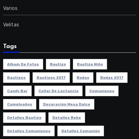
Varios
Velitas
Tags
Album De Fotos
Bautizo
Bautizo Niño
Bautizos
Bautizos 2017
Bodas
Bodas 2017
Candy Bar
Collar De Lactancia
Comuniones
Cumpleaños
Decoración Mesa Dulce
Detalles Bautizo
Detalles Bebe
Detalles Comuniones
Detalles Comunión