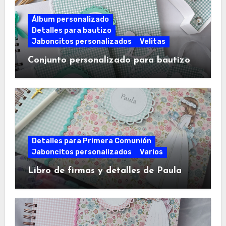
Álbum personalizado
Detalles para bautizo
Jaboncitos personalizados
Velitas
Conjunto personalizado para bautizo
Detalles para Primera Comunión
Jaboncitos personalizados
Varios
Libro de firmas y detalles de Paula