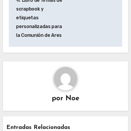
Libro de firmas de
de
scrapbook y
entradas
etiquetas
personalizadas para
la Comunión de Ares
por
Noe
Entradas Relacionadas