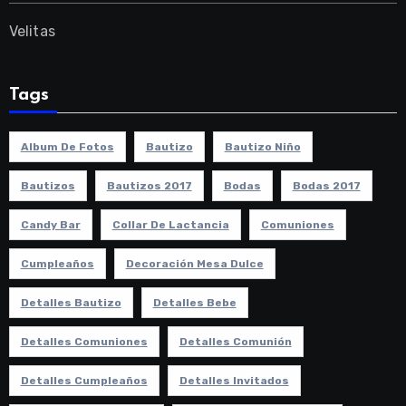
Velitas
Tags
Album De Fotos
Bautizo
Bautizo Niño
Bautizos
Bautizos 2017
Bodas
Bodas 2017
Candy Bar
Collar De Lactancia
Comuniones
Cumpleaños
Decoración Mesa Dulce
Detalles Bautizo
Detalles Bebe
Detalles Comuniones
Detalles Comunión
Detalles Cumpleaños
Detalles Invitados