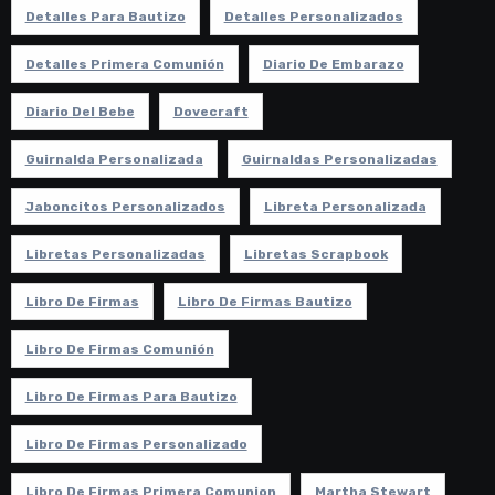
Detalles Para Bautizo
Detalles Personalizados
Detalles Primera Comunión
Diario De Embarazo
Diario Del Bebe
Dovecraft
Guirnalda Personalizada
Guirnaldas Personalizadas
Jaboncitos Personalizados
Libreta Personalizada
Libretas Personalizadas
Libretas Scrapbook
Libro De Firmas
Libro De Firmas Bautizo
Libro De Firmas Comunión
Libro De Firmas Para Bautizo
Libro De Firmas Personalizado
Libro De Firmas Primera Comunion
Martha Stewart