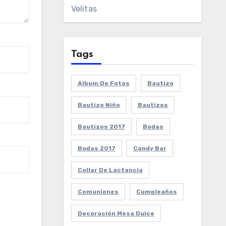
Velitas
Tags
Album De Fotos
Bautizo
Bautizo Niño
Bautizos
Bautizos 2017
Bodas
Bodas 2017
Candy Bar
Collar De Lactancia
Comuniones
Cumpleaños
Decoración Mesa Dulce