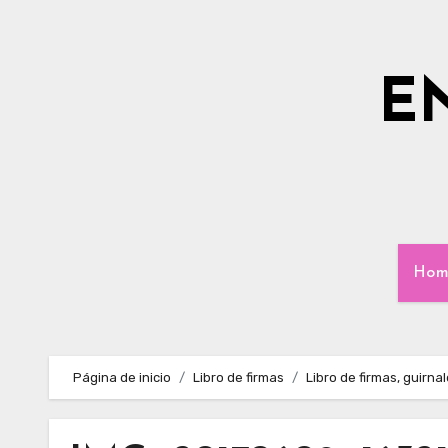
Ir
al
contenido
E
Hom
Página de inicio
Libro de firmas
Libro de firmas, guirna