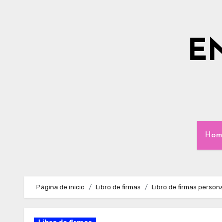
Ir
al
contenido
E
Hom
Página de inicio
Libro de firmas
Libro de firmas person