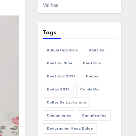
Velitas
Tags
Album De Fotos
Bautizo
Bautizo Niño
Bautizos
Bautizos 2017
Bodas
Bodas 2017
Candy Bar
Collar De Lactancia
Comuniones
Cumpleaños
Decoración Mesa Dulce