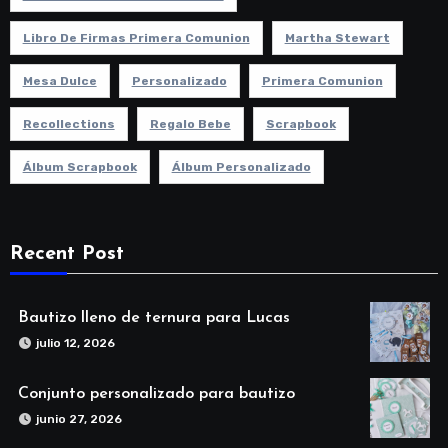
Libro De Firmas Primera Comunion
Martha Stewart
Mesa Dulce
Personalizado
Primera Comunion
Recollections
Regalo Bebe
Scrapbook
Álbum Scrapbook
Álbum Personalizado
Recent Post
Bautizo lleno de ternura para Lucas
julio 12, 2026
Conjunto personalizado para bautizo
junio 27, 2026