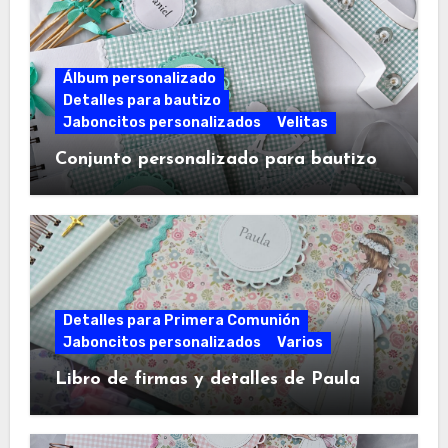
Álbum personalizado
Detalles para bautizo
Jaboncitos personalizados
Velitas
Conjunto personalizado para bautizo
Detalles para Primera Comunión
Jaboncitos personalizados
Varios
Libro de firmas y detalles de Paula