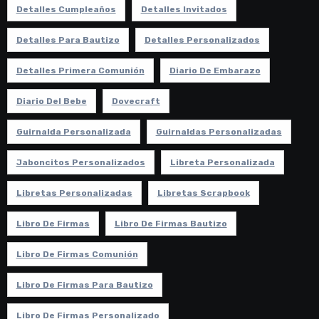
Detalles Cumpleaños
Detalles Invitados
Detalles Para Bautizo
Detalles Personalizados
Detalles Primera Comunión
Diario De Embarazo
Diario Del Bebe
Dovecraft
Guirnalda Personalizada
Guirnaldas Personalizadas
Jaboncitos Personalizados
Libreta Personalizada
Libretas Personalizadas
Libretas Scrapbook
Libro De Firmas
Libro De Firmas Bautizo
Libro De Firmas Comunión
Libro De Firmas Para Bautizo
Libro De Firmas Personalizado