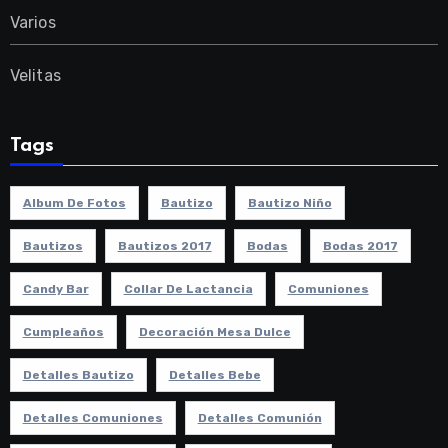
Varios
Velitas
Tags
Album De Fotos
Bautizo
Bautizo Niño
Bautizos
Bautizos 2017
Bodas
Bodas 2017
Candy Bar
Collar De Lactancia
Comuniones
Cumpleaños
Decoración Mesa Dulce
Detalles Bautizo
Detalles Bebe
Detalles Comuniones
Detalles Comunión