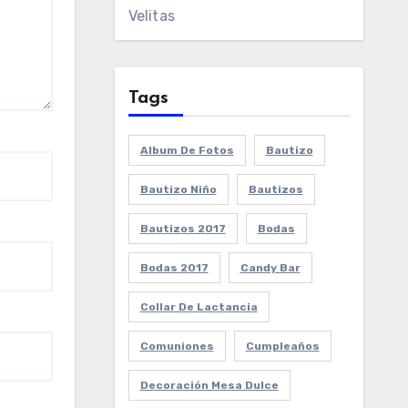
Velitas
Tags
Album De Fotos
Bautizo
Bautizo Niño
Bautizos
Bautizos 2017
Bodas
Bodas 2017
Candy Bar
Collar De Lactancia
Comuniones
Cumpleaños
Decoración Mesa Dulce