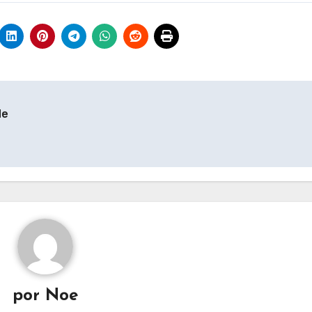
de
por
Noe