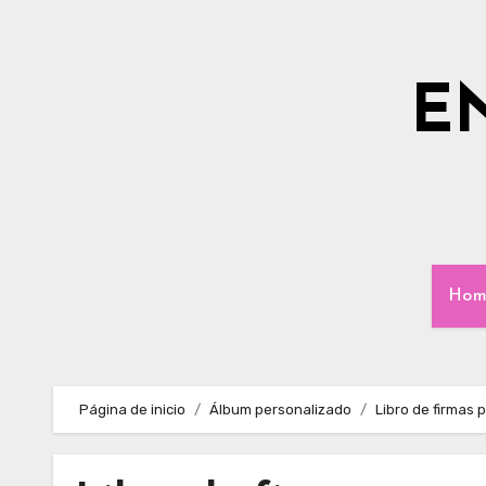
Ir
al
contenido
E
Hom
Página de inicio
Álbum personalizado
Libro de firmas 