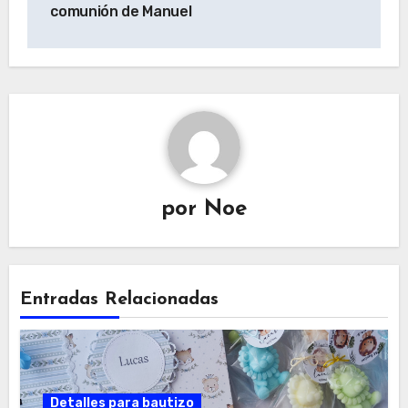
entradas
comunión de Manuel
por
Noe
Entradas Relacionadas
Detalles para bautizo