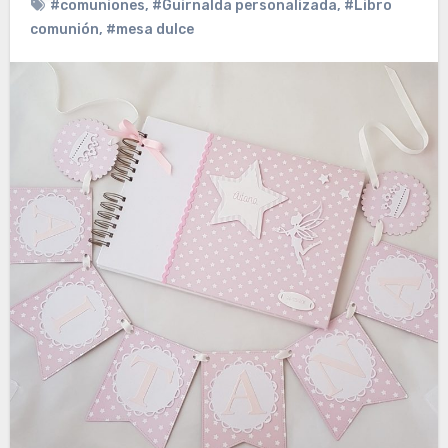
#comuniones
,
#Guirnalda personalizada
,
#Libro
comunión
,
#mesa dulce