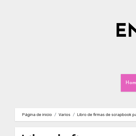
Ir
al
contenido
E
Hom
Página de inicio
Varios
Libro de firmas de scrapbook pa