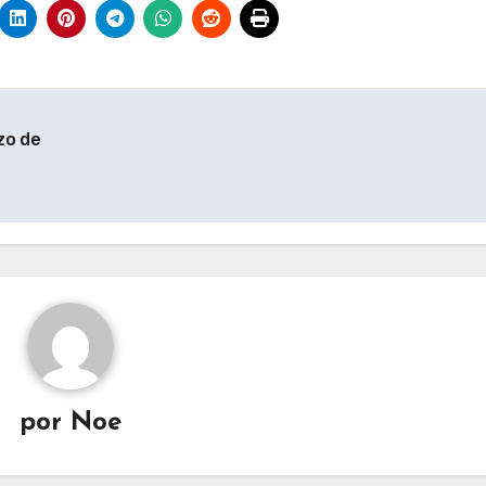
zo de
por
Noe