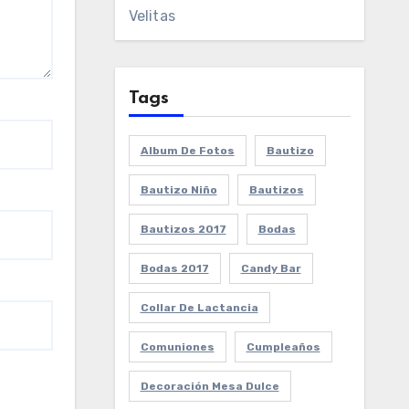
Velitas
Tags
Album De Fotos
Bautizo
Bautizo Niño
Bautizos
Bautizos 2017
Bodas
Bodas 2017
Candy Bar
Collar De Lactancia
Comuniones
Cumpleaños
Decoración Mesa Dulce